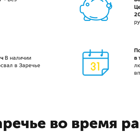
Ц
2
ру
П
ач
В наличии
в 
свал в Заречье
лю
вп
аречье во время р