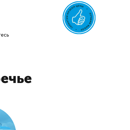
тесь
речье