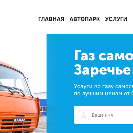
ГЛАВНАЯ
АВТОПАРК
УСЛУГИ
Газ сам
Заречье
Услуги по газу самос
по лучшим ценам от