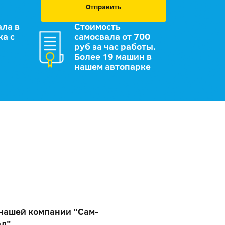
Отправить
ала в
Стоимость
ка с
самосвала от 700
руб за час работы.
Более 19 машин в
нашем автопарке
 нашей компании "Сам-
ал"