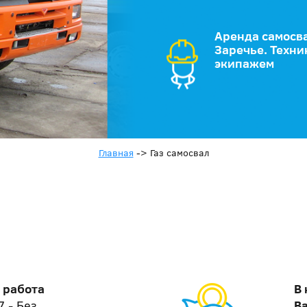
Аренда самосв
Заречье. Техни
экипажем
Главная
->
Газ самосвал
 работа
В
7 - Без
В