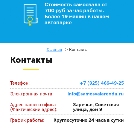
Стоимость самосвала от
700 руб за час работы.
Более 19 машин в нашем
автопарке
Главная
->
Контакты
Контакты
Телефон:
+7 (925) 466-49-25
Электронная почта:
info@samosvalarenda.ru
Адрес нашего офиса
Заречье, Советская
(Фактический адрес):
улица, дом 9
График работы:
Круглосуточно 24 часа в сутки